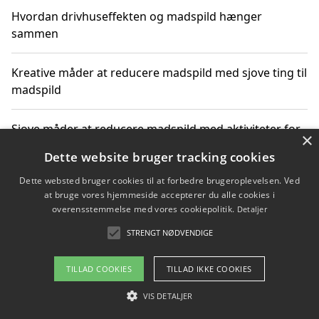
Hvordan drivhuseffekten og madspild hænger
sammen
Kreative måder at reducere madspild med sjove ting til
madspild
Sjove måder at reducere madspild med aktiviteter for
×
hele familien
Dette website bruger tracking cookies
Dette websted bruger cookies til at forbedre brugeroplevelsen. Ved
Hvor finder jeg nemme måltidskasser i Vejle
at bruge vores hjemmeside accepterer du alle cookies i
overensstemmelse med vores cookiepolitik.
Detaljer
STRENGT NØDVENDIGE
Copyright 2026 - Pilanto Aps
TILLAD COOKIES
TILLAD IKKE COOKIES
Om / kontakt
Blog
Betingelser
VIS DETALJER