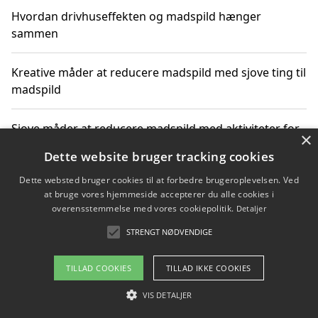
Hvordan drivhuseffekten og madspild hænger
sammen
Kreative måder at reducere madspild med sjove ting til
madspild
Sjove måder at reducere madspild med aktiviteter for
×
hele familien
Dette website bruger tracking cookies
Dette websted bruger cookies til at forbedre brugeroplevelsen. Ved
Hvor finder jeg nemme måltidskasser i Vejle
at bruge vores hjemmeside accepterer du alle cookies i
overensstemmelse med vores cookiepolitik.
Detaljer
STRENGT NØDVENDIGE
Copyright 2026 - Pilanto Aps
TILLAD COOKIES
TILLAD IKKE COOKIES
Om / kontakt
Blog
Betingelser
VIS DETALJER