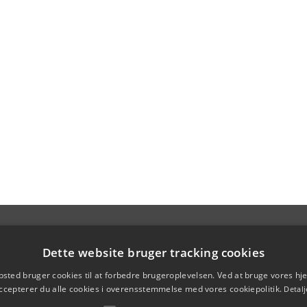
Dette website bruger tracking cookies
sted bruger cookies til at forbedre brugeroplevelsen. Ved at bruge vores 
ccepterer du alle cookies i overensstemmelse med vores cookiepolitik.
Detalj