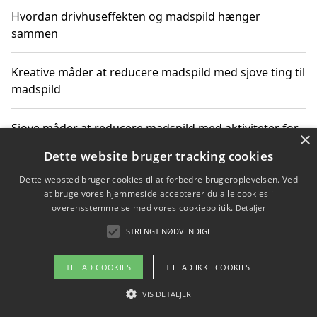
Hvordan drivhuseffekten og madspild hænger
sammen
Kreative måder at reducere madspild med sjove ting til
madspild
Sjove måder at reducere madspild med aktiviteter for
×
hele familien
Dette website bruger tracking cookies
Dette websted bruger cookies til at forbedre brugeroplevelsen. Ved
Hvor finder jeg nemme måltidskasser i Vejle
at bruge vores hjemmeside accepterer du alle cookies i
overensstemmelse med vores cookiepolitik.
Detaljer
STRENGT NØDVENDIGE
Copyright 2026 - Pilanto Aps
TILLAD COOKIES
TILLAD IKKE COOKIES
Om / kontakt
Blog
Betingelser
VIS DETALJER