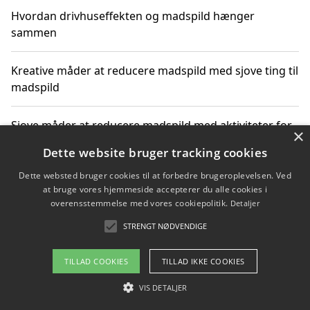
Hvordan drivhuseffekten og madspild hænger
sammen
Kreative måder at reducere madspild med sjove ting til
madspild
Sjove måder at reducere madspild med aktiviteter for
×
hele familien
Dette website bruger tracking cookies
Dette websted bruger cookies til at forbedre brugeroplevelsen. Ved
Hvor finder jeg nemme måltidskasser i Vejle
at bruge vores hjemmeside accepterer du alle cookies i
overensstemmelse med vores cookiepolitik.
Detaljer
STRENGT NØDVENDIGE
Copyright 2026 - Pilanto Aps
TILLAD COOKIES
TILLAD IKKE COOKIES
Om / kontakt
Blog
Betingelser
VIS DETALJER