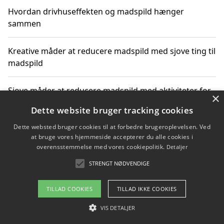
Hvordan drivhuseffekten og madspild hænger
sammen
Kreative måder at reducere madspild med sjove ting til
madspild
Sjove måder at reducere madspild med aktiviteter for
×
hele familien
Dette website bruger tracking cookies
Dette websted bruger cookies til at forbedre brugeroplevelsen. Ved
Hvor finder jeg nemme måltidskasser i Vejle
at bruge vores hjemmeside accepterer du alle cookies i
overensstemmelse med vores cookiepolitik.
Detaljer
STRENGT NØDVENDIGE
Copyright 2026 - Pilanto Aps
TILLAD COOKIES
TILLAD IKKE COOKIES
Om / kontakt
Blog
Betingelser
VIS DETALJER