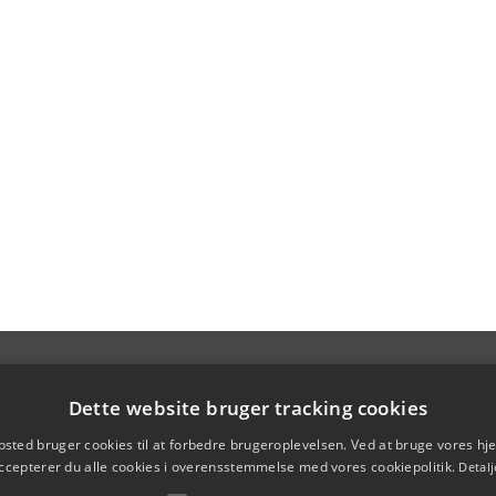
Dette website bruger tracking cookies
sted bruger cookies til at forbedre brugeroplevelsen. Ved at bruge vores 
ccepterer du alle cookies i overensstemmelse med vores cookiepolitik.
Detalj