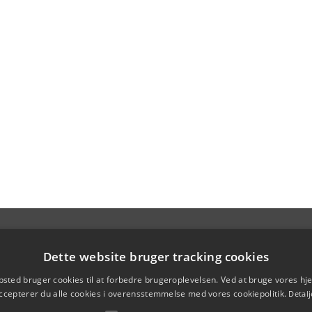
Dette website bruger tracking cookies
sted bruger cookies til at forbedre brugeroplevelsen. Ved at bruge vores 
ccepterer du alle cookies i overensstemmelse med vores cookiepolitik.
Detalj