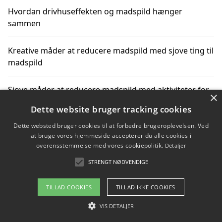
Hvordan drivhuseffekten og madspild hænger
sammen
Kreative måder at reducere madspild med sjove ting til
madspild
Sjove måder at reducere madspild med aktiviteter for
×
hele familien
Dette website bruger tracking cookies
Dette websted bruger cookies til at forbedre brugeroplevelsen. Ved
Hvor finder jeg nemme måltidskasser i Vejle
at bruge vores hjemmeside accepterer du alle cookies i
overensstemmelse med vores cookiepolitik.
Detaljer
STRENGT NØDVENDIGE
Copyright 2026 - Pilanto Aps
TILLAD COOKIES
TILLAD IKKE COOKIES
Om / kontakt
Blog
Betingelser
VIS DETALJER