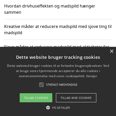
Hvordan drivhuseffekten og madspild hænger
sammen
Kreative måder at reducere madspild med sjove ting til
madspild
Sjove måder at reducere madspild med aktiviteter for
×
hele familien
Dette website bruger tracking cookies
Dette websted bruger cookies til at forbedre brugeroplevelsen. Ved
Hvor finder jeg nemme måltidskasser i Vejle
at bruge vores hjemmeside accepterer du alle cookies i
overensstemmelse med vores cookiepolitik.
Detaljer
STRENGT NØDVENDIGE
Copyright 2026 - Pilanto Aps
TILLAD COOKIES
TILLAD IKKE COOKIES
Om / kontakt
Blog
Betingelser
VIS DETALJER