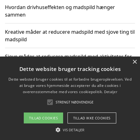
Hvordan drivhuseffekten og madspild hænger
sammen
Kreative måder at reducere madspild med sjove ting til
madspild
Sjove måder at reducere madspild med aktiviteter for
×
hele familien
Dette website bruger tracking cookies
Dette websted bruger cookies til at forbedre brugeroplevelsen. Ved
Hvor finder jeg nemme måltidskasser i Vejle
at bruge vores hjemmeside accepterer du alle cookies i
overensstemmelse med vores cookiepolitik.
Detaljer
STRENGT NØDVENDIGE
Copyright 2026 - Pilanto Aps
TILLAD COOKIES
TILLAD IKKE COOKIES
Om / kontakt
Blog
Betingelser
VIS DETALJER