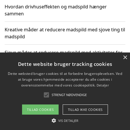
Hvordan drivhuseffekten og madspild hænger
sammen
Kreative måder at reducere madspild med sjove ting til
madspild
Sjove måder at reducere madspild med aktiviteter for
×
hele familien
Dette website bruger tracking cookies
Dette websted bruger cookies til at forbedre brugeroplevelsen. Ved
Hvor finder jeg nemme måltidskasser i Vejle
at bruge vores hjemmeside accepterer du alle cookies i
overensstemmelse med vores cookiepolitik.
Detaljer
STRENGT NØDVENDIGE
Copyright 2026 - Pilanto Aps
TILLAD COOKIES
TILLAD IKKE COOKIES
Om / kontakt
Blog
Betingelser
VIS DETALJER