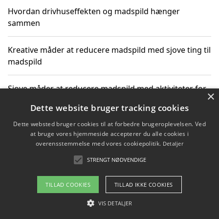
Hvordan drivhuseffekten og madspild hænger
sammen
Kreative måder at reducere madspild med sjove ting til
madspild
Sjove måder at reducere madspild med aktiviteter for
×
hele familien
Dette website bruger tracking cookies
Dette websted bruger cookies til at forbedre brugeroplevelsen. Ved
Hvor finder jeg nemme måltidskasser i Vejle
at bruge vores hjemmeside accepterer du alle cookies i
overensstemmelse med vores cookiepolitik.
Detaljer
STRENGT NØDVENDIGE
Copyright 2026 - Pilanto Aps
TILLAD COOKIES
TILLAD IKKE COOKIES
Om / kontakt
Blog
Betingelser
VIS DETALJER