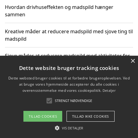
Hvordan drivhuseffekten og madspild hænger
sammen
Kreative måder at reducere madspild med sjove ting til
madspild
Sjove måder at reducere madspild med aktiviteter for
×
hele familien
Dette website bruger tracking cookies
Dette websted bruger cookies til at forbedre brugeroplevelsen. Ved
Hvor finder jeg nemme måltidskasser i Vejle
at bruge vores hjemmeside accepterer du alle cookies i
overensstemmelse med vores cookiepolitik.
Detaljer
STRENGT NØDVENDIGE
Copyright 2026 - Pilanto Aps
TILLAD COOKIES
TILLAD IKKE COOKIES
Om / kontakt
Blog
Betingelser
VIS DETALJER