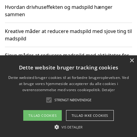
Hvordan drivhuseffekten og madspild hænger
sammen
Kreative måder at reducere madspild med sjove ting til
madspild
Sjove måder at reducere madspild med aktiviteter for
×
hele familien
Dette website bruger tracking cookies
Dette websted bruger cookies til at forbedre brugeroplevelsen. Ved
Hvor finder jeg nemme måltidskasser i Vejle
at bruge vores hjemmeside accepterer du alle cookies i
overensstemmelse med vores cookiepolitik.
Detaljer
STRENGT NØDVENDIGE
Copyright 2026 - Pilanto Aps
TILLAD COOKIES
TILLAD IKKE COOKIES
Om / kontakt
Blog
Betingelser
VIS DETALJER