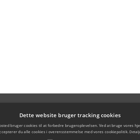
Dette website bruger tracking cookies
sted bruger cookies til at forbedre brugeroplevelsen. Ved at bruge vores 
ccepterer du alle cookies i overensstemmelse med vores cookiepolitik.
Detalj