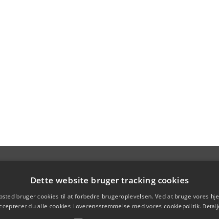
Dette website bruger tracking cookies
sted bruger cookies til at forbedre brugeroplevelsen. Ved at bruge vores 
ccepterer du alle cookies i overensstemmelse med vores cookiepolitik.
Detalj