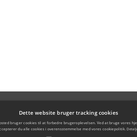
Dette website bruger tracking cookies
sted bruger cookies til at forbedre brugeroplevelsen. Ved at bruge vores 
ccepterer du alle cookies i overensstemmelse med vores cookiepolitik.
Detalj