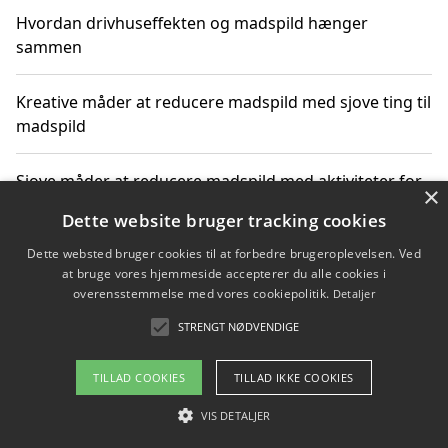
Hvordan drivhuseffekten og madspild hænger
sammen
Kreative måder at reducere madspild med sjove ting til
madspild
Sjove måder at reducere madspild med aktiviteter for
×
hele familien
Dette website bruger tracking cookies
Dette websted bruger cookies til at forbedre brugeroplevelsen. Ved
Hvor finder jeg nemme måltidskasser i Vejle
at bruge vores hjemmeside accepterer du alle cookies i
overensstemmelse med vores cookiepolitik.
Detaljer
STRENGT NØDVENDIGE
Copyright 2026 - Pilanto Aps
TILLAD COOKIES
TILLAD IKKE COOKIES
Om / kontakt
Blog
Betingelser
VIS DETALJER