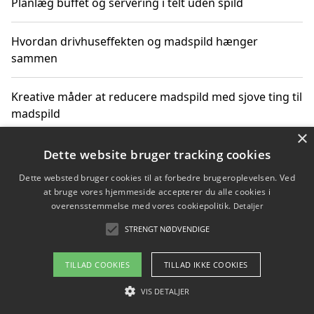
Planlæg buffet og servering i telt uden spild
Hvordan drivhuseffekten og madspild hænger
sammen
Kreative måder at reducere madspild med sjove ting til
madspild
×
Sjove måder at reducere madspild med aktiviteter for
Dette website bruger tracking cookies
hele familien
Dette websted bruger cookies til at forbedre brugeroplevelsen. Ved
at bruge vores hjemmeside accepterer du alle cookies i
Hvor finder jeg nemme måltidskasser i Vejle
overensstemmelse med vores cookiepolitik.
Detaljer
STRENGT NØDVENDIGE
TILLAD COOKIES
TILLAD IKKE COOKIES
Copyright 2026 - Pilanto Aps
Om / kontakt
VIS DETALJER
Blog
Betingelser