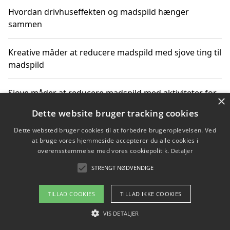
Hvordan drivhuseffekten og madspild hænger
sammen
Kreative måder at reducere madspild med sjove ting til
madspild
Sjove måder at reducere madspild med aktiviteter for
×
hele familien
Dette website bruger tracking cookies
Dette websted bruger cookies til at forbedre brugeroplevelsen. Ved
Hvor finder jeg nemme måltidskasser i Vejle
at bruge vores hjemmeside accepterer du alle cookies i
overensstemmelse med vores cookiepolitik.
Detaljer
STRENGT NØDVENDIGE
Copyright 2026 - Pilanto Aps
TILLAD COOKIES
TILLAD IKKE COOKIES
Om / kontakt
Blog
Betingelser
VIS DETALJER