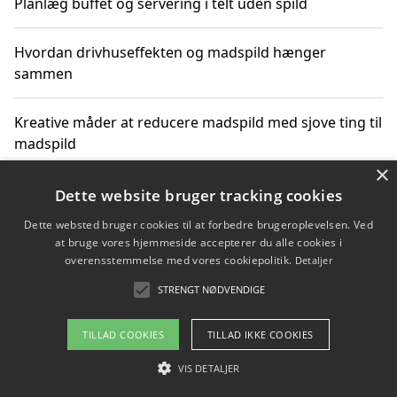
Planlæg buffet og servering i telt uden spild
Hvordan drivhuseffekten og madspild hænger
sammen
Kreative måder at reducere madspild med sjove ting til
madspild
×
Sjove måder at reducere madspild med aktiviteter for
Dette website bruger tracking cookies
hele familien
Dette websted bruger cookies til at forbedre brugeroplevelsen. Ved
at bruge vores hjemmeside accepterer du alle cookies i
Hvor finder jeg nemme måltidskasser i Vejle
overensstemmelse med vores cookiepolitik.
Detaljer
STRENGT NØDVENDIGE
TILLAD COOKIES
TILLAD IKKE COOKIES
Copyright 2026 - Pilanto Aps
Om / kontakt
VIS DETALJER
Blog
Betingelser