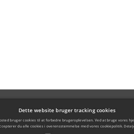
Dette website bruger tracking cookies
sted bruger cookies til at forbedre brugeroplevelsen. Ved at bruge vores 
ccepterer du alle cookies i overensstemmelse med vores cookiepolitik.
Detalj