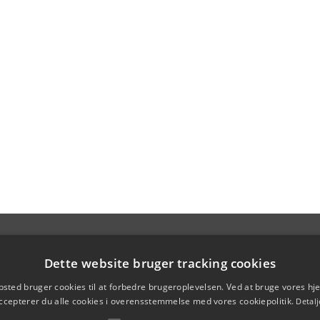
Dette website bruger tracking cookies
sted bruger cookies til at forbedre brugeroplevelsen. Ved at bruge vores 
ccepterer du alle cookies i overensstemmelse med vores cookiepolitik.
Detalj