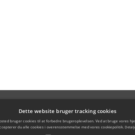
Dette website bruger tracking cookies
sted bruger cookies til at forbedre brugeroplevelsen. Ved at bruge vores 
ccepterer du alle cookies i overensstemmelse med vores cookiepolitik.
Detalj