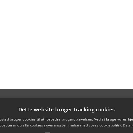
Dette website bruger tracking cookies
sted bruger cookies til at forbedre brugeroplevelsen. Ved at bruge vores 
ccepterer du alle cookies i overensstemmelse med vores cookiepolitik.
Detalj