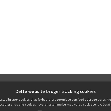
Dette website bruger tracking cookies
sted bruger cookies til at forbedre brugeroplevelsen. Ved at bruge vores 
ccepterer du alle cookies i overensstemmelse med vores cookiepolitik.
Detalj