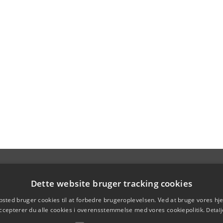
Dette website bruger tracking cookies
sted bruger cookies til at forbedre brugeroplevelsen. Ved at bruge vores 
ccepterer du alle cookies i overensstemmelse med vores cookiepolitik.
Detalj