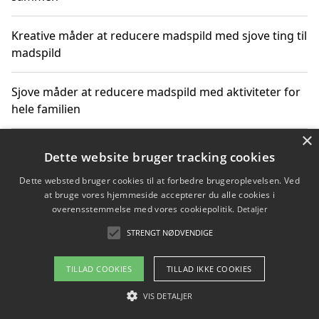
Kreative måder at reducere madspild med sjove ting til
madspild
Sjove måder at reducere madspild med aktiviteter for
hele familien
×
Hvor finder jeg nemme måltidskasser i Vejle
Dette website bruger tracking cookies
Dette websted bruger cookies til at forbedre brugeroplevelsen. Ved
at bruge vores hjemmeside accepterer du alle cookies i
overensstemmelse med vores cookiepolitik.
Detaljer
Copyright 2026 - Pilanto Aps
STRENGT NØDVENDIGE
Om / kontakt
Blog
Betingelser
TILLAD COOKIES
TILLAD IKKE COOKIES
VIS DETALJER