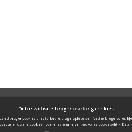
Dette website bruger tracking cookies
sted bruger cookies til at forbedre brugeroplevelsen. Ved at bruge vores 
ccepterer du alle cookies i overensstemmelse med vores cookiepolitik.
Detalj