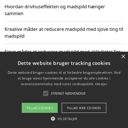
Hvordan drivhuseffekten og madspild hænger
sammen
Kreative måder at reducere madspild med sjove ting til
madspild
Sjove måder at reducere madspild med aktiviteter for
×
hele familien
Dette website bruger tracking cookies
Dette websted bruger cookies til at forbedre brugeroplevelsen. Ved
Hvor finder jeg nemme måltidskasser i Vejle
at bruge vores hjemmeside accepterer du alle cookies i
overensstemmelse med vores cookiepolitik.
Detaljer
STRENGT NØDVENDIGE
Copyright 2026 - Pilanto Aps
TILLAD COOKIES
TILLAD IKKE COOKIES
Om / kontakt
Blog
Betingelser
VIS DETALJER