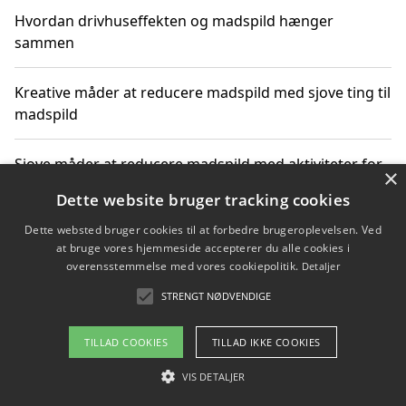
Hvordan drivhuseffekten og madspild hænger
sammen
Kreative måder at reducere madspild med sjove ting til
madspild
Sjove måder at reducere madspild med aktiviteter for
×
hele familien
Dette website bruger tracking cookies
Dette websted bruger cookies til at forbedre brugeroplevelsen. Ved
Hvor finder jeg nemme måltidskasser i Vejle
at bruge vores hjemmeside accepterer du alle cookies i
overensstemmelse med vores cookiepolitik.
Detaljer
STRENGT NØDVENDIGE
Copyright 2026 - Pilanto Aps
TILLAD COOKIES
TILLAD IKKE COOKIES
Om / kontakt
Blog
Betingelser
VIS DETALJER