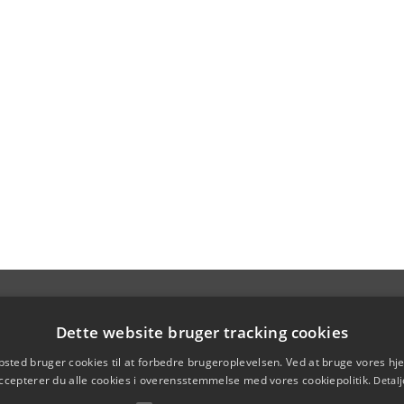
Dette website bruger tracking cookies
sted bruger cookies til at forbedre brugeroplevelsen. Ved at bruge vores 
ccepterer du alle cookies i overensstemmelse med vores cookiepolitik.
Detalj