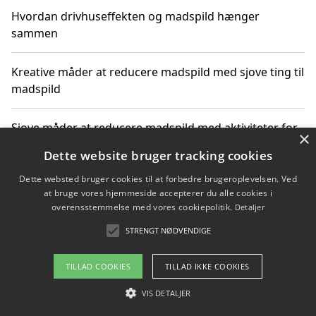
Hvordan drivhuseffekten og madspild hænger
sammen
Kreative måder at reducere madspild med sjove ting til
madspild
Sjove måder at reducere madspild med aktiviteter for
×
hele familien
Dette website bruger tracking cookies
Dette websted bruger cookies til at forbedre brugeroplevelsen. Ved
Hvor finder jeg nemme måltidskasser i Vejle
at bruge vores hjemmeside accepterer du alle cookies i
overensstemmelse med vores cookiepolitik.
Detaljer
STRENGT NØDVENDIGE
Copyright 2026 - Pilanto Aps
TILLAD COOKIES
TILLAD IKKE COOKIES
Om / kontakt
Blog
Betingelser
VIS DETALJER