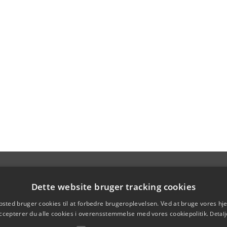
Dette website bruger tracking cookies
sted bruger cookies til at forbedre brugeroplevelsen. Ved at bruge vores 
ccepterer du alle cookies i overensstemmelse med vores cookiepolitik.
Detalj