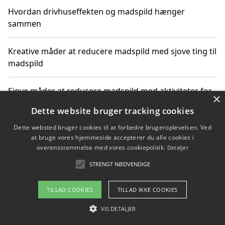
Hvordan drivhuseffekten og madspild hænger
sammen
Kreative måder at reducere madspild med sjove ting til
madspild
Sjove måder at reducere madspild med aktiviteter for
×
hele familien
Dette website bruger tracking cookies
Dette websted bruger cookies til at forbedre brugeroplevelsen. Ved
Hvor finder jeg nemme måltidskasser i Vejle
at bruge vores hjemmeside accepterer du alle cookies i
overensstemmelse med vores cookiepolitik.
Detaljer
STRENGT NØDVENDIGE
Copyright 2026 - Pilanto Aps
TILLAD COOKIES
TILLAD IKKE COOKIES
Om / kontakt
Blog
Betingelser
VIS DETALJER