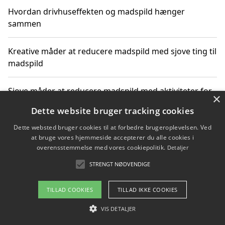
Hvordan drivhuseffekten og madspild hænger
sammen
Kreative måder at reducere madspild med sjove ting til
madspild
Sjove måder at reducere madspild med aktiviteter for
×
hele familien
Dette website bruger tracking cookies
Dette websted bruger cookies til at forbedre brugeroplevelsen. Ved
Hvor finder jeg nemme måltidskasser i Vejle
at bruge vores hjemmeside accepterer du alle cookies i
overensstemmelse med vores cookiepolitik.
Detaljer
STRENGT NØDVENDIGE
Copyright 2026 - Pilanto Aps
TILLAD COOKIES
TILLAD IKKE COOKIES
Om / kontakt
Blog
Betingelser
VIS DETALJER