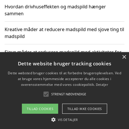
Hvordan drivhuseffekten og madspild hænger
sammen
Kreative måder at reducere madspild med sjove ting til
madspild
Sjove måder at reducere madspild med aktiviteter for
×
hele familien
Dette website bruger tracking cookies
Dette websted bruger cookies til at forbedre brugeroplevelsen. Ved
Hvor finder jeg nemme måltidskasser i Vejle
at bruge vores hjemmeside accepterer du alle cookies i
overensstemmelse med vores cookiepolitik.
Detaljer
STRENGT NØDVENDIGE
Copyright 2026 - Pilanto Aps
TILLAD COOKIES
TILLAD IKKE COOKIES
Om / kontakt
Blog
Betingelser
VIS DETALJER