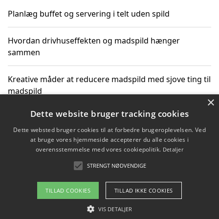
Planlæg buffet og servering i telt uden spild
Hvordan drivhuseffekten og madspild hænger
sammen
Kreative måder at reducere madspild med sjove ting til
madspild
×
Dette website bruger tracking cookies
Sjove måder at reducere madspild med aktiviteter for
hele familien
Dette websted bruger cookies til at forbedre brugeroplevelsen. Ved
at bruge vores hjemmeside accepterer du alle cookies i
overensstemmelse med vores cookiepolitik.
Detaljer
Hvor finder jeg nemme måltidskasser i Vejle
STRENGT NØDVENDIGE
TILLAD COOKIES
TILLAD IKKE COOKIES
Copyright 2026 - Pilanto Aps
VIS DETALJER
Om / kontakt
Blog
Betingelser