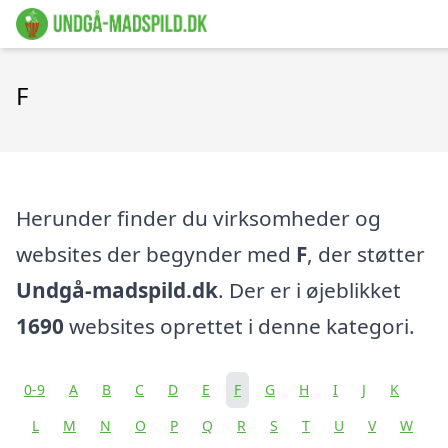
F
Herunder finder du virksomheder og
websites der begynder med
F
, der støtter
Undgå-madspild.dk
. Der er i øjeblikket
1690
websites oprettet i denne kategori.
0-9
A
B
C
D
E
F
G
H
I
J
K
L
M
N
O
P
Q
R
S
T
U
V
W