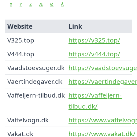
X
Y
Z
Æ
Ø
Å
Website
Link
V325.top
https://v325.top/
V444.top
https://v444.top/
Vaadstoevsuger.dk
https://vaadstoevsuge
Vaertindegaver.dk
https://vaertindegaver
Vaffeljern-tilbud.dk
https://vaffeljern-
tilbud.dk/
Vaffelvogn.dk
https://www.vaffelvog
Vakat.dk
https://www.vakat.dk/