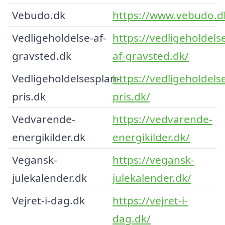
Vebudo.dk
https://www.vebudo.d
Vedligeholdelse-af-
https://vedligeholdels
gravsted.dk
af-gravsted.dk/
Vedligeholdelsesplan-
https://vedligeholdels
pris.dk
pris.dk/
Vedvarende-
https://vedvarende-
energikilder.dk
energikilder.dk/
Vegansk-
https://vegansk-
julekalender.dk
julekalender.dk/
Vejret-i-dag.dk
https://vejret-i-
dag.dk/