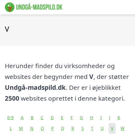
V
Herunder finder du virksomheder og
websites der begynder med
V
, der støtter
Undgå-madspild.dk
. Der er i øjeblikket
2500
websites oprettet i denne kategori.
0-9
A
B
C
D
E
F
G
H
I
J
K
L
M
N
O
P
Q
R
S
T
U
V
W