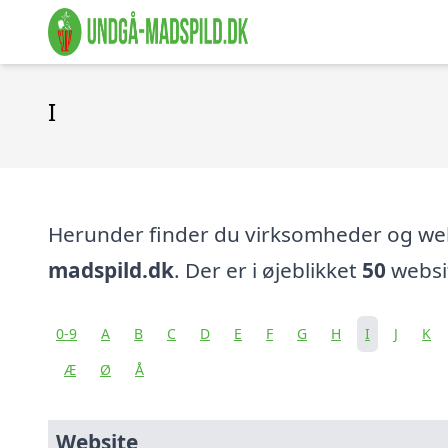
I
Herunder finder du virksomheder og w
madspild.dk
. Der er i øjeblikket
50
websit
0-9
A
B
C
D
E
F
G
H
I
J
K
Æ
Ø
Å
Website