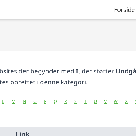
Forside
ebsites der begynder med
I
, der støtter
Undgå
es oprettet i denne kategori.
L
M
N
O
P
Q
R
S
T
U
V
W
X
Link