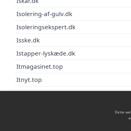
Iskar.dk
Isolering-af-gulv.dk
Isoleringsekspert.dk
Isske.dk
Istapper-lyskæde.dk
Itmagasinet.top
Itnyt.top
Itposten.top
Ivaerksaetterlivet.top
Dette web
Ivaerksaetternyt.top
a