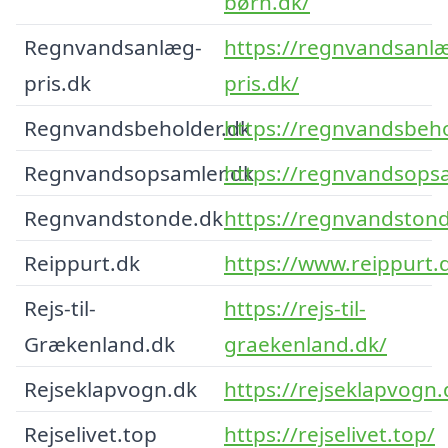
børn.dk/
Regnvandsanlæg-
https://regnvandsanl
pris.dk
pris.dk/
Regnvandsbeholder.dk
https://regnvandsbeho
Regnvandsopsamler.dk
https://regnvandsopsa
Regnvandstonde.dk
https://regnvandstond
Reippurt.dk
https://www.reippurt.
Rejs-til-
https://rejs-til-
Grækenland.dk
graekenland.dk/
Rejseklapvogn.dk
https://rejseklapvogn.
Rejselivet.top
https://rejselivet.top/