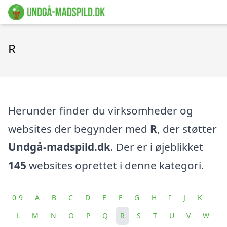
R
Herunder finder du virksomheder og
websites der begynder med
R
, der støtter
Undgå-madspild.dk
. Der er i øjeblikket
145
websites oprettet i denne kategori.
0-9
A
B
C
D
E
F
G
H
I
J
K
L
M
N
O
P
Q
R
S
T
U
V
W